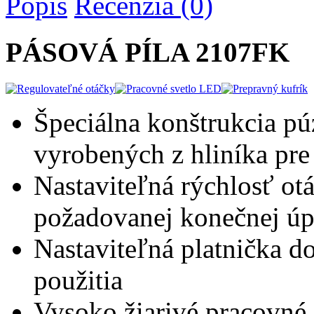
Popis
Recenzia (0)
PÁSOVÁ PÍLA
2107FK
Špeciálna konštrukcia pú
vyrobených z hliníka pre
Nastaviteľná rýchlosť ot
požadovanej konečnej ú
Nastaviteľná platnička 
použitia
Vysoko žiarivé pracovné 