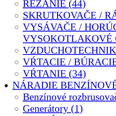
REZANIE (44)
SKRUTKOVAČE / R
VYSÁVAČE / HORÚ
VYSOKOTLAKOVÉ ČI
VZDUCHOTECHNIKA
VŔTACIE / BÚRACIE
VŔTANIE (34)
NÁRADIE BENZÍNOV
Benzínové rozbrusova
Generátory (1)