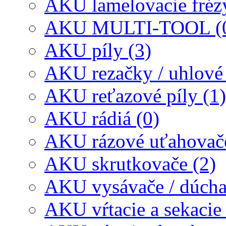
AKU lamelovacie frézy
AKU MULTI-TOOL (
AKU píly (3)
AKU rezačky / uhlové 
AKU reťazové píly (1)
AKU rádiá (0)
AKU rázové uťahovače
AKU skrutkovače (2)
AKU vysávače / dúcha
AKU vŕtacie a sekacie 