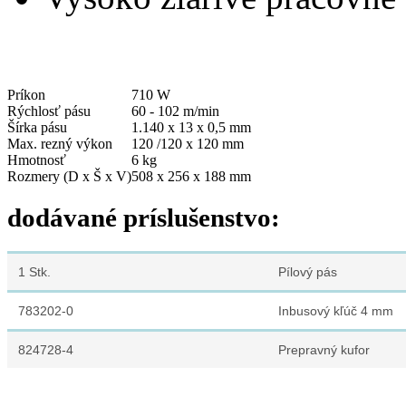
Príkon
710 W
Rýchlosť pásu
60 - 102 m/min
Šírka pásu
1.140 x 13 x 0,5 mm
Max. rezný výkon
120 /120 x 120 mm
Hmotnosť
6 kg
Rozmery (D x Š x V)
508 x 256 x 188 mm
dodávané príslušenstvo:
1 Stk.
Pílový pás
783202-0
Inbusový kľúč 4 mm
824728-4
Prepravný kufor