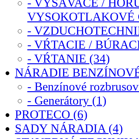
- VYSÁVAČE / HOR
VYSOKOTLAKOVÉ ČI
- VZDUCHOTECHNIK
- VŔTACIE / BÚRAC
- VŔTANIE (34)
NÁRADIE BENZÍNOVÉ 
- Benzínové rozbrusov
- Generátory (1)
PROTECO (6)
SADY NÁRADIA (4)