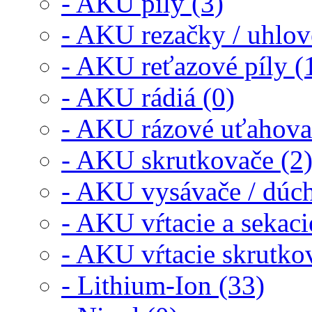
- AKU píly (3)
- AKU rezačky / uhlov
- AKU reťazové píly (
- AKU rádiá (0)
- AKU rázové uťahova
- AKU skrutkovače (2
- AKU vysávače / dúch
- AKU vŕtacie a sekaci
- AKU vŕtacie skrutkov
- Lithium-Ion (33)